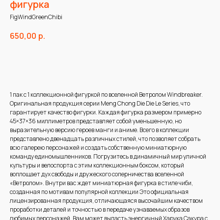
фигурка
FigWindGreenChibi
650,00
р.
В корзину
1 пак с 1 коллекционной фигуркой по вселенной Ветролом Windbreaker.
Оригинальная продукция серии Meng Chong Die Die Le Series, что
гарантирует качество фигурки. Каждая фигурка размером примерно
45×37×36 миллиметров представляет собой уменьшенную, но
выразительную версию героев манги и аниме. Всего в коллекции
представлено двенадцать различных стилей, что позволяет собрать
всю галерею персонажей и создать собственную миниатюрную
команду единомышленников. Погрузитесь в динамичный мир уличной
культуры и велоспорта с этим коллекционным боксом, который
воплощает дух свободы и дружеского соперничества вселенной
«Ветролом». Внутри вас ждет миниатюрная фигурка в стиле чиби,
созданная по мотивам популярной коллекции Это официальная
лицензированная продукция, отличающаяся высочайшим качеством
проработки деталей и точностью в передаче узнаваемых образов
любимых персонажей. Вам может выпасть энергичный Харука Сакура с