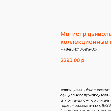
Магистр дьяволь
коллекционные 
MasterENG1BlueKayBox
р.
2290,00
В корзину
Коллекционный бокс с карточка
официального производителя Каю
внутри каждого — по 5 уникаль
героев — харизматичного Вэй У
Аниме: Магистр дьявольского 