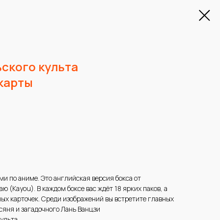
ского культа
карты
ми по аниме. Это английская версия бокса от
 (Kayou). В каждом боксе вас ждёт 18 ярких паков, а
ных карточек. Среди изображений вы встретите главных
сяня и загадочного Лань Ванцзи
культа