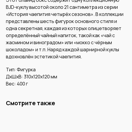
BJD-куклу высотой около 21 сантиметра из серии
«История чаепития четырёх сезонов». В коллекции
представлены шесть фигурок основного стиля и
одна секретная, каждая из которых олицетворяет
определённый чайный напиток, такой как «чай с
жасмином и виноградом» или «мокко с чёрным
шоколадом» и т.п. Наряд каждой шарнирной куклы
вдохновлён эстетикой чаепития.
Тип: Фигурка
ДxШxВ: 310x120x120 мм
Вес: 400 г
Смотрите также