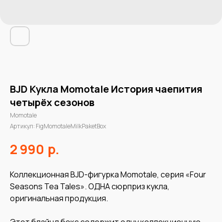
BJD Кукла Momotale История чаепития
четырёх сезонов
Momotale
Артикул:
FigMomotaleMilkPaketBox
р.
2 990
Коллекционная BJD-фигурка Momotale, серия «Four
Seasons Tea Tales». ОДНА сюрприз кукла,
оригинальная продукция.
Этот блайнд бокс содержит одну коллекционную