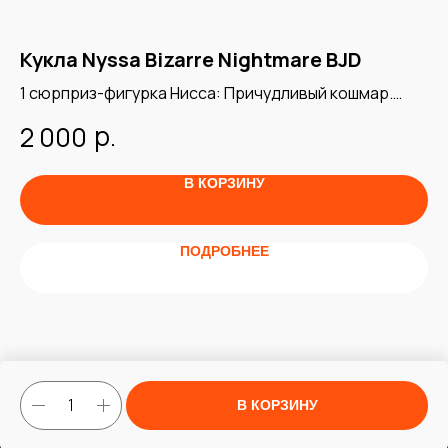
Кукла Nyssa Bizarre Nightmare BJD
К
1 сюрприз-фигурка Нисса: Причудливый кошмар.
Фи
Официальная продукция
BJ
р.
2 000
4
В КОРЗИНУ
ПОДРОБНЕЕ
В КОРЗИНУ
Tilda
Made on