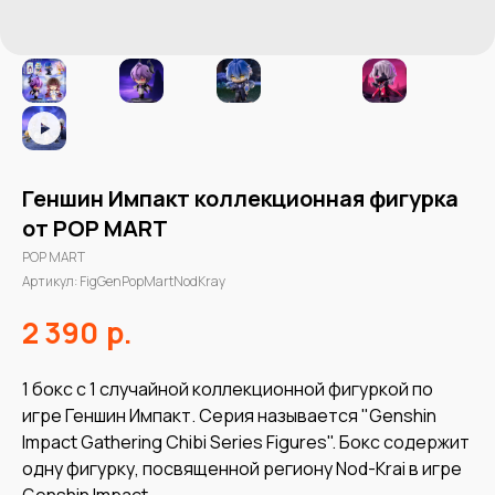
Геншин Импакт коллекционная фигурка
от POP MART
POP MART
Артикул:
FigGenPopMartNodKray
р.
2 390
1 бокс с 1 случайной коллекционной фигуркой по
игре Геншин Импакт. Серия называется "Genshin
Impact Gathering Chibi Series Figures". Бокс содержит
одну фигурку, посвященной региону Nod-Krai в игре
Genshin Impact.