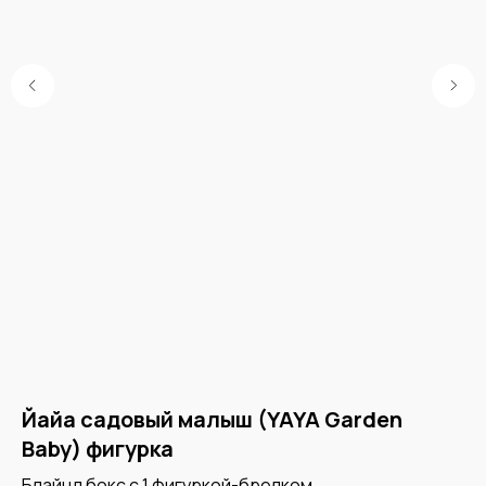
Йайа садовый малыш (YAYA Garden
Э
Baby) фигурка
Бл
Fo
ой
Блайнд бокс с 1 фигуркой-брелком