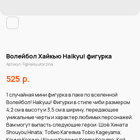
Волейбол Хайкью Haikyu! фигурка
Артикул:
FigHaikyuKorzina
р.
525
1 cлучайная мини фигурка в паке по вселенной
Волейбол! Haikyuu! Фигурки в стиле чиби размером
4,2 см в высоту и 3,5 см в ширину, передающее
уникальные черты и характер любимых персонажей.
Вам могут выпасть следующие герои: Шоё Хината
Shouyou Hinata; Тобио Кагеяма Tobio Kageyama;
Кенма Козуме / Кэнма Кодзумэ Kenma Kozume; Кей