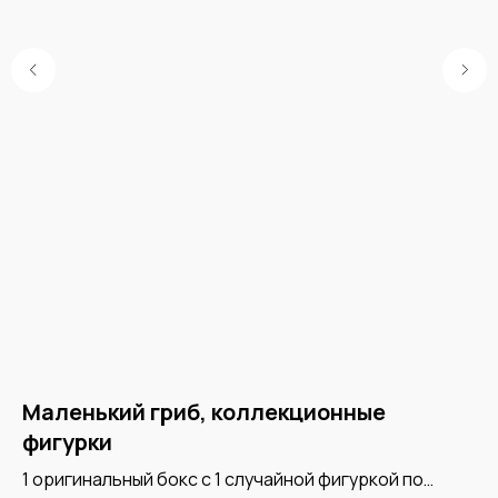
Маленький гриб, коллекционные
М
фигурки
о
1 оригинальный бокс с 1 случайной фигуркой по
Бл