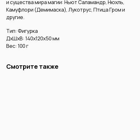
и существа мира магии: Ньют Саламандр, Нюхль,
Камуфлори (Демимаска), Лукотрус, Птица Гром и
другие.
Тип: Фигурка
ДxШxВ: 140x120x50 мм
Вес: 100 г
Смотрите также