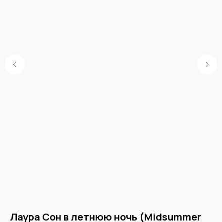
от
Лаура Сон в летнюю ночь (Midsummer
М