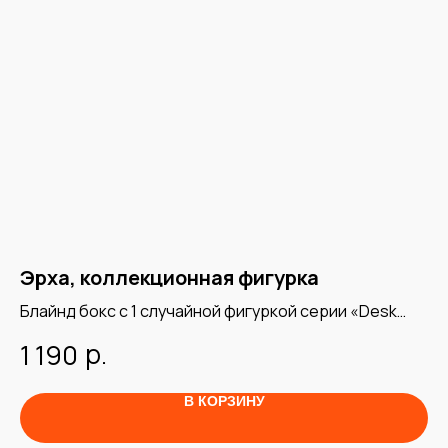
Эрха, коллекционная фигурка
В
Блайнд бокс с 1 случайной фигуркой серии «Desk
Бл
Buddy Collection»
р.
1 190
5
В КОРЗИНУ