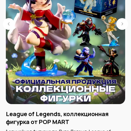
League of Legends, коллекционная
Э
фигурка от POP MART
Бл
Fo