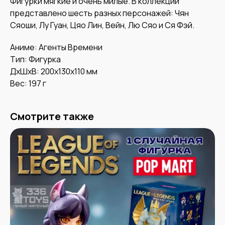
Фигурки мягкие и очень милые. В коллекции
представлено шесть разных персонажей: Чян
Сяоши, Лу Гуан, Цяо Лин, Вейн, Лю Сяо и Ся Фэй.
Аниме: Агенты Времени
Тип: Фигурка
ДxШxВ: 200x130x110 мм
Вес: 197 г
Смотрите также