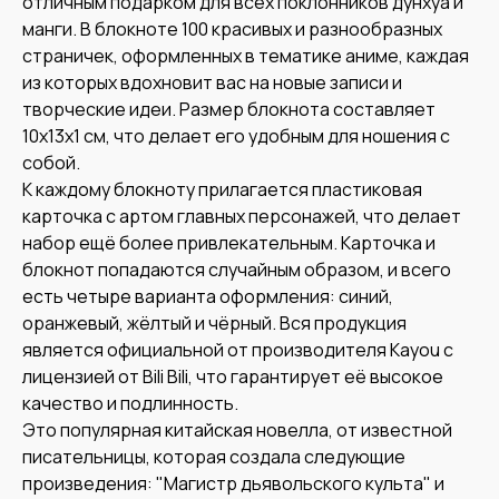
отличным подарком для всех поклонников дунхуа и
манги. В блокноте 100 красивых и разнообразных
страничек, оформленных в тематике аниме, каждая
из которых вдохновит вас на новые записи и
творческие идеи. Размер блокнота составляет
10х13х1 см, что делает его удобным для ношения с
собой.
К каждому блокноту прилагается пластиковая
карточка с артом главных персонажей, что делает
набор ещё более привлекательным. Карточка и
блокнот попадаются случайным образом, и всего
есть четыре варианта оформления: синий,
оранжевый, жёлтый и чёрный. Вся продукция
является официальной от производителя Kayou с
лицензией от Bili Bili, что гарантирует её высокое
качество и подлинность.
Это популярная китайская новелла, от известной
писательницы, которая создала следующие
произведения: "Магистр дьявольского культа" и