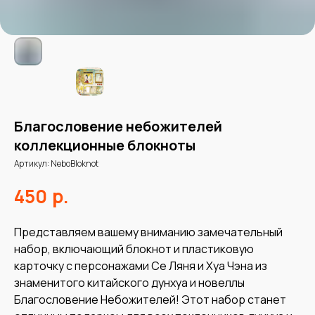
Благословение небожителей
коллекционные блокноты
Артикул:
NeboBloknot
р.
450
Представляем вашему вниманию замечательный
набор, включающий блокнот и пластиковую
карточку с персонажами Се Ляня и Хуа Чэна из
знаменитого китайского дунхуа и новеллы
Благословение Небожителей! Этот набор станет