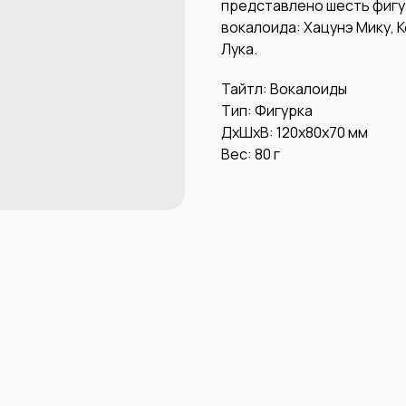
представлено шесть фигу
вокалоида: Хацунэ Мику, К
Лука.
Тайтл: Вокалоиды
Тип: Фигурка
ДxШxВ: 120x80x70 мм
Вес: 80 г