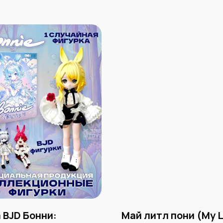
 BJD Бонни:
Май литл пони (My L