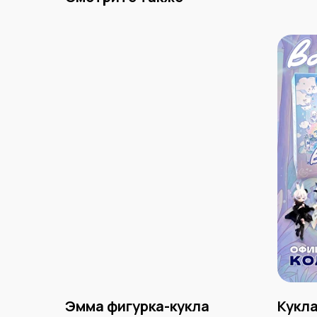
Эмма фигурка-кукла
Кукла