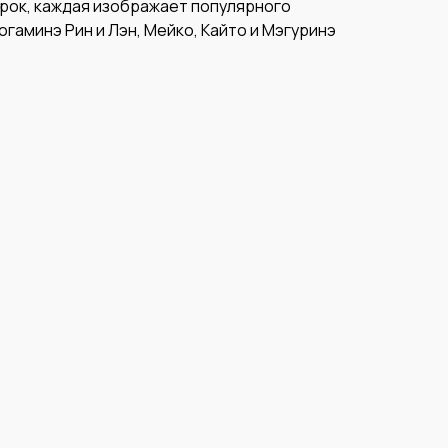
рок, каждая изображает популярного
огаминэ Рин и Лэн, Мейко, Кайто и Мэгуринэ