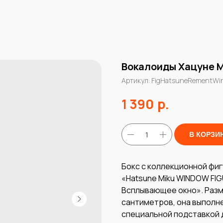
Вокалоиды Хацуне М
Артикул:
FigHatsuneRementWi
р.
1 390
В КОРЗИ
Бокс с коллекционной фи
«Hatsune Miku WINDOW FIG
Всплывающее окно». Разм
сантиметров, она выполне
специальной подставкой 