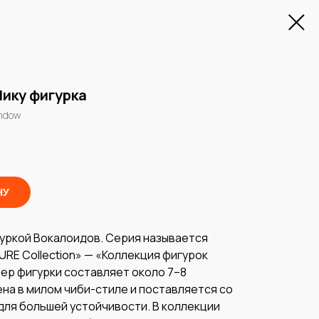
ику фигурка
ndow
НУ
гуркой Вокалоидов. Серия называется
URE Collection» — «Коллекция фигурок
ер фигурки составляет около 7–8
на в милом чиби-стиле и поставляется со
для большей устойчивости. В коллекции