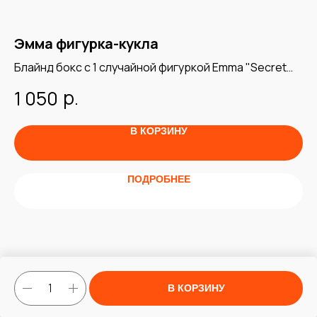
Эмма фигурка-кукла
Г
я
Блайнд бокс с 1 случайной фигуркой Emma "Secret
В 
Forest Love Dopamine Series Blind Box"
пр
р.
1 050
1
В КОРЗИНУ
ПОДРОБНЕЕ
В КОРЗИНУ
Tilda
Made on