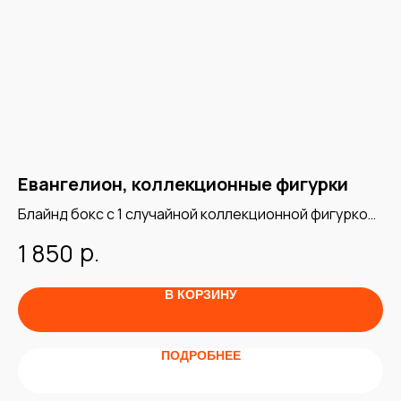
Евангелион, коллекционные фигурки
Э
Блайнд бокс с 1 случайной коллекционной фигуркой
Бл
по аниме "Evangelion"
оф
р.
1 850
1
В КОРЗИНУ
ПОДРОБНЕЕ