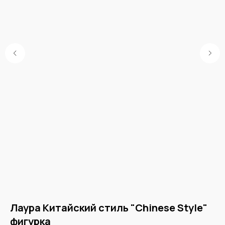
Лаура Китайский стиль "Chinese Style"
Н
фигурка
Бл