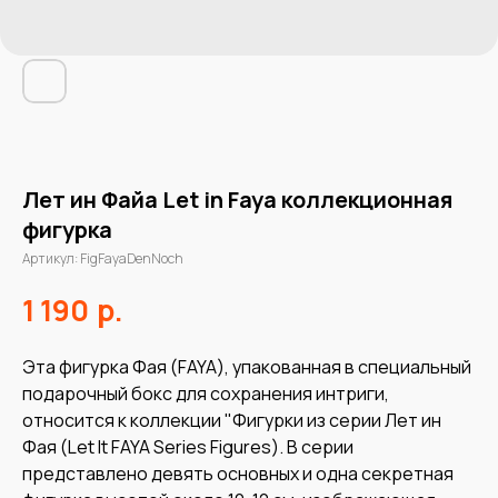
Лет ин Файа Let in Faya коллекционная
фигурка
Артикул:
FigFayaDenNoch
р.
1 190
Эта фигурка Фая (FAYA), упакованная в специальный
подарочный бокс для сохранения интриги,
относится к коллекции "Фигурки из серии Лет ин
Фая (Let It FAYA Series Figures). В серии
представлено девять основных и одна секретная