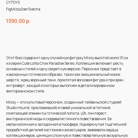
CYTOYS
FigMissy2serSvecha
1390,00
р.
В корзину
Этот бокс содержит одну случайную фигурку Missy высотой около 13 см
из серии Cute Lolita Crow Paradise Series. Коллекция включает шесть
основных стилей и одну секретную версию. Персонаж предстает в
изысканных готических образах, таких как эмоциональный комок
шерсти, жрец вороньей тени, проклятая восковая фигура и призрак-
интроверт, каждый из которых выполнен в детализированном
викторианском стиле.
Missy — это культовый персонаж, созданный тайваньской студией
Studio Hound, прославившийся своей уникальной эстетикой,
сочетающей элементы готической лолитa, y2k, пинтерест,
викторианской моды и сюрреалистичного повествования. Ее
меланхоличная и загадочная атмосфера, подчеркнутая тщательной
проработкой деталей костюмов и аксессуаров, завоевала сердца
коллекционеров, ценящих сложную и повествовательную визуальную