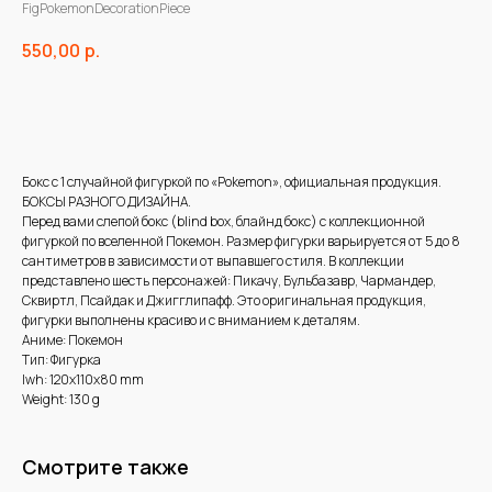
FigPokemonDecorationPiece
550,00
р.
В корзину
Бокс с 1 случайной фигуркой по «Pokemon», официальная продукция.
БОКСЫ РАЗНОГО ДИЗАЙНА.
Перед вами слепой бокс (blind box, блайнд бокс) с коллекционной
фигуркой по вселенной Покемон. Размер фигурки варьируется от 5 до 8
сантиметров в зависимости от выпавшего стиля. В коллекции
представлено шесть персонажей: Пикачу, Бульбазавр, Чармандер,
Сквиртл, Псайдак и Джигглипафф. Это оригинальная продукция,
фигурки выполнены красиво и с вниманием к деталям.
Аниме: Покемон
Тип: Фигурка
lwh: 120x110x80 mm
Weight: 130 g
Смотрите также