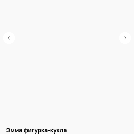
Эмма фигурка-кукла
М