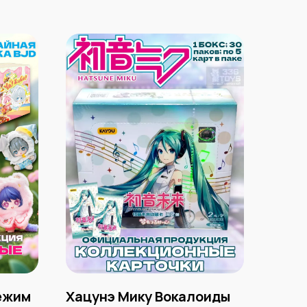
Бежим
Хацунэ Мику Вокалоиды