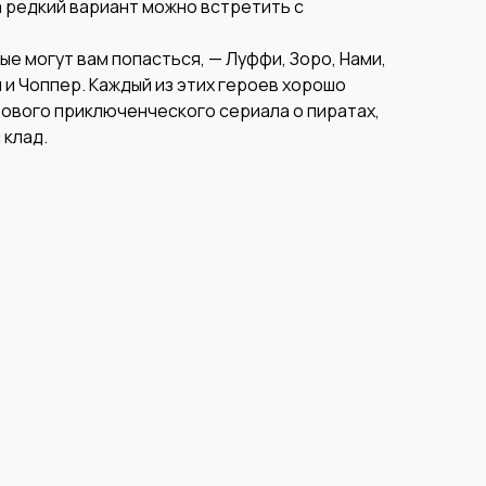
 а редкий вариант можно встретить с
е могут вам попасться, — Луффи, Зоро, Нами,
и и Чоппер. Каждый из этих героев хорошо
тового приключенческого сериала о пиратах,
 клад.