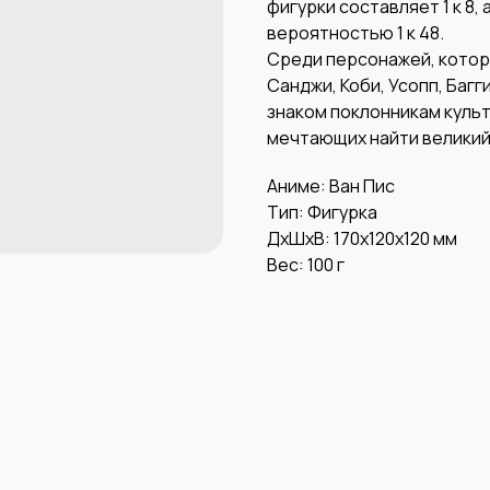
фигурки составляет 1 к 8,
вероятностью 1 к 48.
Среди персонажей, которы
Санджи, Коби, Усопп, Багг
знаком поклонникам куль
мечтающих найти великий
Аниме: Ван Пис
Тип: Фигурка
ДxШxВ: 170x120x120 мм
Вес: 100 г