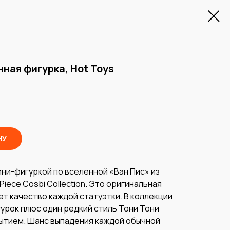
нная фигурка, Hot Toys
НУ
ини-фигуркой по вселенной «Ван Пис» из
 Piece Cosbi Collection. Это оригинальная
ет качество каждой статуэтки. В коллекции
урок плюс один редкий стиль Тони Тони
ытием. Шанс выпадения каждой обычной