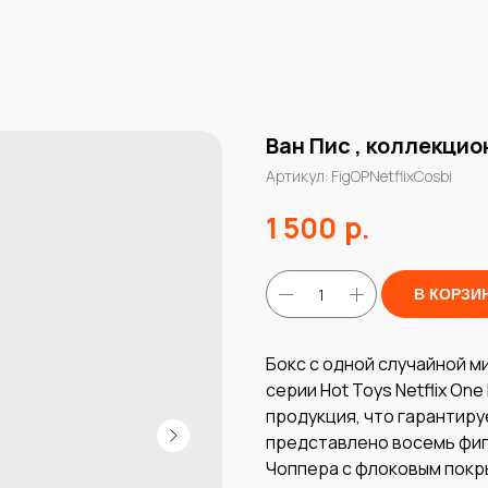
Ван Пис , коллекцио
Артикул:
FigOPNetflixCosbi
р.
1 500
В КОРЗИ
Бокс с одной случайной м
серии Hot Toys Netflix One
продукция, что гарантиру
представлено восемь фиг
Чоппера с флоковым покр