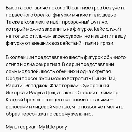
Высота составляет около 10 сантиметров без учёта
подвесного брелка, фигурки мягкие и плюшевые.
Также в комплекте идёт прозрачный футляр,
который можно закрепить на фигурке. Кейс служит
не только стильным аксессуаром, но и защитит вашу
фигурку от внешних воздействий - пыли и грязи.
В коллекции представлено шесть фигурок обычного
стиля и одна секретная. В серии представлены
семь моделей: шесть обычных и одна скрытая.
Среди персонажей можно встретить Пинки Пай,
Рарити, Эпплджек, Флаттершай, Сумеречная
Искорка и Радуга Дэш, а также Старлайт Глиммер.
Каждый брелок оснащён сменными деталями —
волосами и лицевой частью, что позволяет менять
образ персонажа по своему желанию.
Мультсериал: My little pony