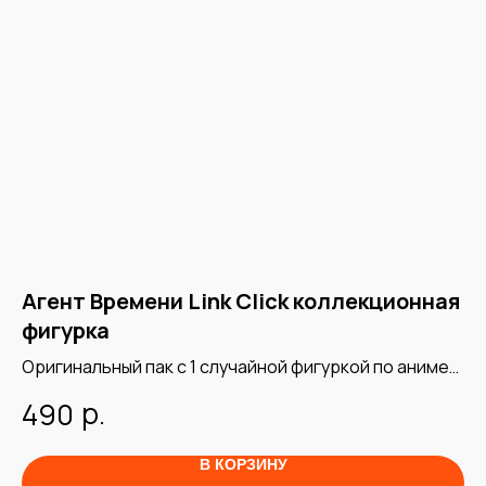
Агент Времени Link Click коллекционная
Б
фигурка
Фи
Da
Оригинальный пак с 1 случайной фигуркой по аниме
2
"Link Click"
р.
490
В КОРЗИНУ