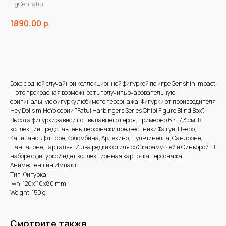
FigGenFatui
1890,00
р.
В корзину
Бокс с одной случайной коллекционной фигуркой по игре Genshin Impact
— это прекрасная возможность получить очаровательную
оригинальную фигурку любимого персонажа. Фигурки от производителя
Hey Dolls miHoYo серии "Fatui Harbingers Series Chibi Figure Blind Box".
Высота фигурки зависит от выпавшего героя, примерно 6,4-7,3 см. В
коллекции представлены персонажи предвестники Фатуи: Пьеро,
Капитано, Дотторе, Коломбина, Арлекино, Пульчинелла, Сандроне,
Панталоне, Тарталья. И два редких стиля со Скарамуччей и Синьорой. В
наборе с фигуркой идёт коллекционная карточка персонажа.
Аниме: Геншин Импакт
Тип: Фигурка
lwh: 120x110x80 mm
Weight: 150 g
Смотрите также