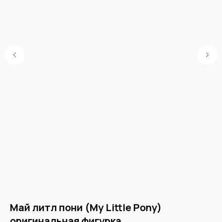
Май литл пони (My Little Pony)
Г
оригинальная фигурка
о