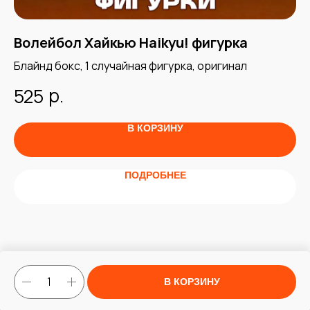
,
Волейбол Хайкью Haikyu! фигурка
Н
к
Блайнд бокс, 1 случайная фигурка, оригинал
Бл
р.
525
1
В КОРЗИНУ
ПОДРОБНЕЕ
В КОРЗИНУ
Tilda
Made on