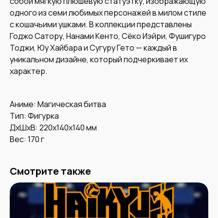
собой мягкую плюшевую статуэтку, изображающую
одного из семи любимых персонажей в милом стиле
с кошачьими ушками. В коллекции представлены
Годжо Сатору, Нанами Кенто, Сёко Иэйри, Фушигуро
Тоджи, Юу Хайбара и Сугуру Гето — каждый в
уникальном дизайне, который подчеркивает их
характер.
Аниме: Магическая битва
Тип: Фигурка
ДxШxВ: 220x140x140 мм
Вес: 170 г
Смотрите также