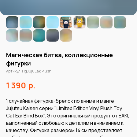
Магическая битва, коллекционные
фигурки
Артикул:
FigJujuEakiPlush
р.
1 390
1 случайная фигурка-брелок по аниме и манге
Jujutsu Kaisen серии "Limited Edition Vinyl Plush Toy
Cat Ear Blind Box". Это оригинальный продукт от EAKI,
выполненный с любовью к деталям и вниманием к
качеству. Фигурка размером 14 см представляет