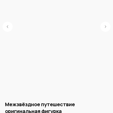
Межзвёздное путешествие
Н
оригинальная фигурка
Бл