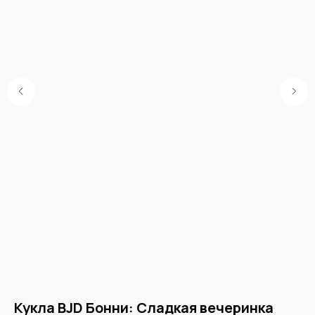
e)
Кукла BJD Бонни: Сладкая вечеринка
А