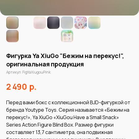
Фигурка Ya XiuGo "Бежим на перекус!",
оригинальная продукция
Артикул:
FigYaXiugouPink
р.
2 490
Перед вами бокс с коллекционной BJD-фигуркой от
бренда Youtype Toys. Серия называется «Бежим на
перекус!», Ya XiuGo «XiuGou Have a Small Snack»
Series Action Figure Blind Box. Размер фигурки
составляет 13,7 сантиметра, она подвижная