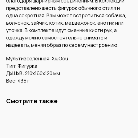
благодаря шарнирным соединениям. В коллекции
представлено шесть фигурок обычного стиля и
одна секретная. Вам может встретиться собачка,
волчонок, зайчик, котик, медвежонок, енотик или
уточка. В комплекте идут сменные кисти рук, а
одежду можно самостоятельно снимать и
надевать, меняя образ по своему настроению.
Мультивселенная: XiuGou
Тип: Фигурка
ДxШxВ: 210x160x120 мм
Вес: 435 г
Смотрите также