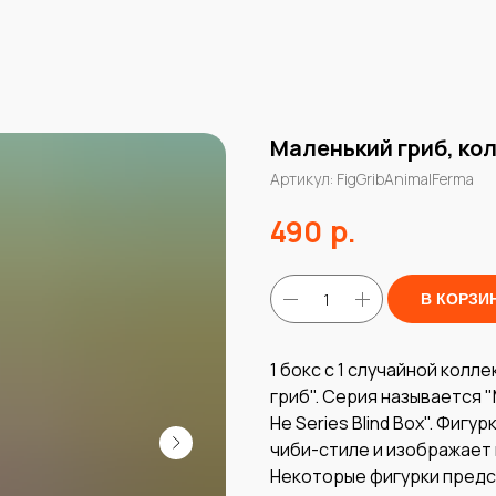
Маленький гриб, ко
Артикул:
FigGribAnimalFerma
р.
490
В КОРЗИ
1 бокс с 1 случайной кол
гриб". Серия называется 
He Series Blind Box". Фиг
чиби-стиле и изображает 
Некоторые фигурки предс