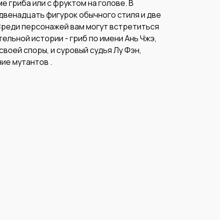
е гриба или с фруктом на голове. В
двенадцать фигурок обычного стиля и две
 Среди персонажей вам могут встретиться
тельной истории - гриб по имени Ань Чжэ,
своей споры, и суровый судья Лу Фэн,
ие мутантов .