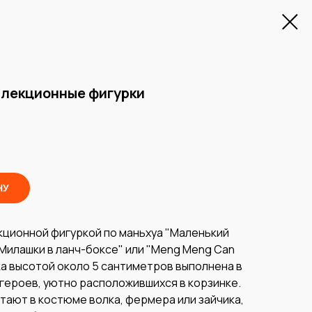
ллекционные фигурки
НУ
лекционной фигуркой по маньхуа "Маленький
"Милашки в ланч-боксе" или "Meng Meng Can
урка высотой около 5 сантиметров выполнена в
героев, уютно расположившихся в корзинке.
тают в костюме волка, фермера или зайчика,