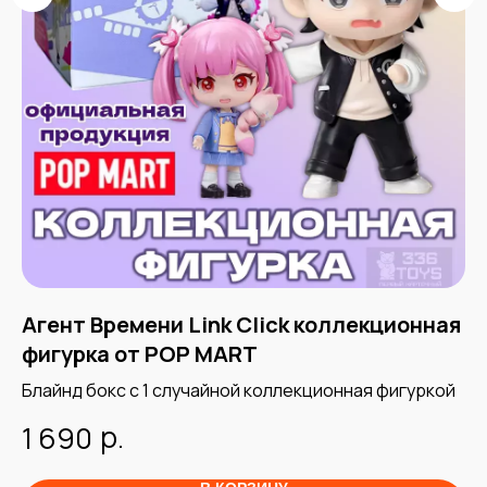
Агент Времени Link Click коллекционная
П
фигурка от POP MART
ф
ром
Блайнд бокс с 1 случайной коллекционная фигуркой
1 
th
р.
1 690
1