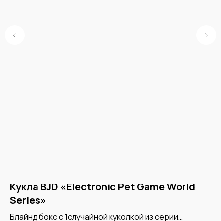
Кукла BJD «Electronic Pet Game World
М
Series»
о
you
Блайнд бокс с 1случайной куколкой из серии
Од