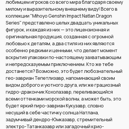
любимцем игроков со всего мира благодаря своему
милому и выразительному внешнему виду! Всего в
коллекции "Mihoyo Genshin Impact Natlan Dragon
Series" представлено целых двадцать уникальных
фигурок, и каждая из них — это лицензионная и
оригинальная продукция, созданная с огромной
любовью к деталям, а два стиля из них являются
особенно редкими и ценными, что делает момент
вскрытия упаковки по-настоящему захватывающим
и непредсказуемым приключением. Кто же тебе
достанется? Возможно, это будет любознательный
гео-завриан Тепетлизавр, напоминающий своим
видом доброго и уютного друга, или же грациозный
гидро-дракончик Кохолазавр, переливающийся
всеми оттенками морской волны, а может быть, это
будет яркий пиро-завриан Кукузавр, словно
несущий в себе частичку солнца Натлана,
задумчивый дендро-Юмказавр, стремительный
электро-Татанказавр или загадочный крио-