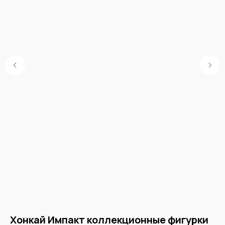
а
Хонкай Импакт коллекционные фигурки
H