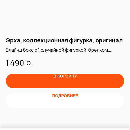
ая
Эрха, коллекционная фигурка, оригинал
Л
к
Блайнд бокс с 1 случайной фигуркой-брелком,
официальная продукция
е
Бо
р.
1 490
"L
2
ка
В КОРЗИНУ
ПОДРОБНЕЕ