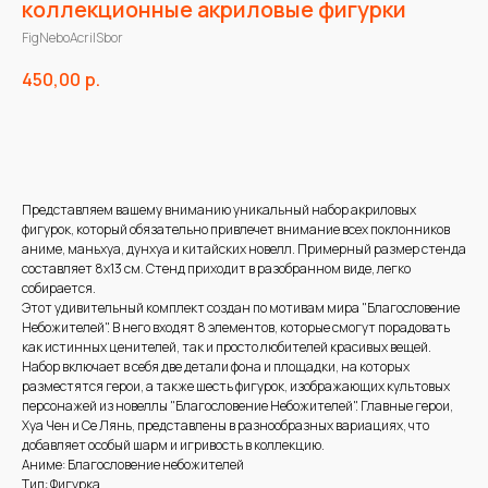
коллекционные акриловые фигурки
FigNeboAcrilSbor
450,00
р.
В корзину
Представляем вашему вниманию уникальный набор акриловых
фигурок, который обязательно привлечет внимание всех поклонников
аниме, маньхуа, дунхуа и китайских новелл. Примерный размер стенда
составляет 8х13 см. Стенд приходит в разобранном виде, легко
собирается.
Этот удивительный комплект создан по мотивам мира "Благословение
Небожителей". В него входят 8 элементов, которые смогут порадовать
как истинных ценителей, так и просто любителей красивых вещей.
Набор включает в себя две детали фона и площадки, на которых
разместятся герои, а также шесть фигурок, изображающих культовых
персонажей из новеллы "Благословение Небожителей". Главные герои,
Хуа Чен и Се Лянь, представлены в разнообразных вариациях, что
добавляет особый шарм и игривость в коллекцию.
Аниме: Благословение небожителей
Тип: Фигурка