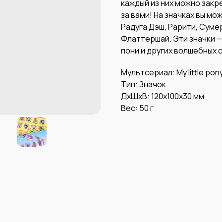
каждый из них можно закр
за вами! На значках вы м
Радуга Дэш, Рарити, Суме
Флаттершай. Эти значки 
пони и других волшебных с
Мультсериал: My little pon
Тип: Значок
ДxШxВ: 120x100x30 мм
Вес: 50 г