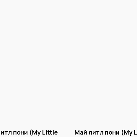
итл пони (My Little
Май литл пони (My L