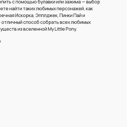
епить с помощью булавки или зажима — выбор
ожете найти таких любимых персонажей, как
речная Искорка, Эпплджек, Пинки Пай и
— отличный способ собрать всех любимых
уществ из вселенной My Little Pony.
y