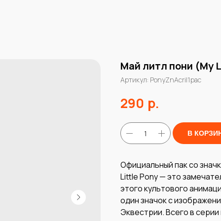
Май литл пони (My L
Артикул:
PonyZnAcril1pac
р.
290
В КОРЗИ
Официальный пак со значк
Little Pony — это замеча
этого культового анимаци
один значок с изображени
Эквестрии. Всего в серии