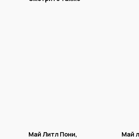
Май Литл Пони,
Май л