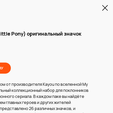
ittle Pony) оригинальный значок
НУ
ом от производителя Kayou по вселенной My
тельный коллекционный набор для поклонников
онного сериала. В каждом паке вы найдёте
ем главных героев и других жителей
 представлено 26 различных значков, и