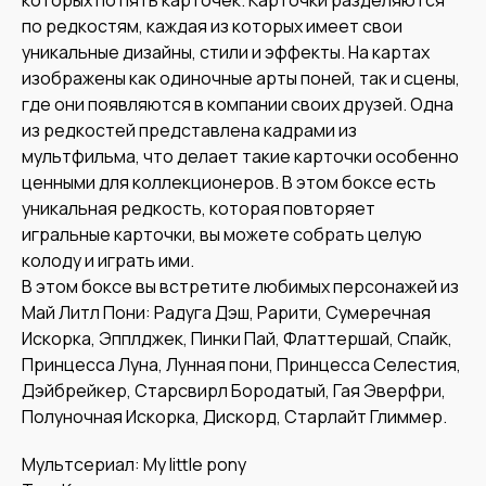
по редкостям, каждая из которых имеет свои
уникальные дизайны, стили и эффекты. На картах
изображены как одиночные арты поней, так и сцены,
где они появляются в компании своих друзей. Одна
из редкостей представлена кадрами из
мультфильма, что делает такие карточки особенно
ценными для коллекционеров. В этом боксе есть
уникальная редкость, которая повторяет
игральные карточки, вы можете собрать целую
колоду и играть ими.
В этом боксе вы встретите любимых персонажей из
Май Литл Пони: Радуга Дэш, Рарити, Сумеречная
Искорка, Эпплджек, Пинки Пай, Флаттершай, Спайк,
Принцесса Луна, Лунная пони, Принцесса Селестия,
Дэйбрейкер, Старсвирл Бородатый, Гая Эверфри,
Полуночная Искорка, Дискорд, Старлайт Глиммер.
Мультсериал: My little pony