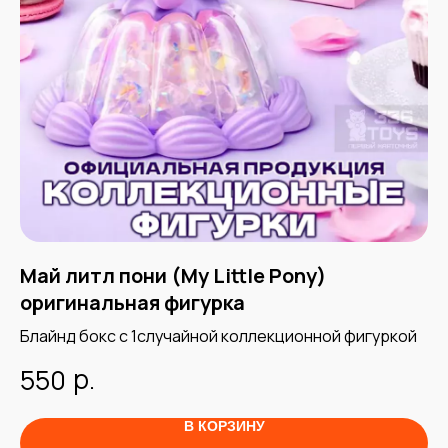
Май литл пони (My Little Pony)
М
оригинальная фигурка
о
Блайнд бокс с 1случайной коллекционной фигуркой
Од
р.
550
7
В КОРЗИНУ