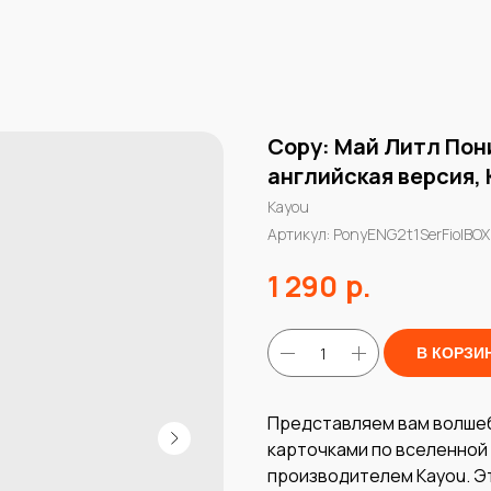
Copy: Май Литл Пони
английская версия,
Kayou
Артикул:
PonyENG2t1SerFiolBOX
р.
1 290
В КОРЗИ
Представляем вам волшеб
карточками по вселенной 
производителем Kayou. Эт