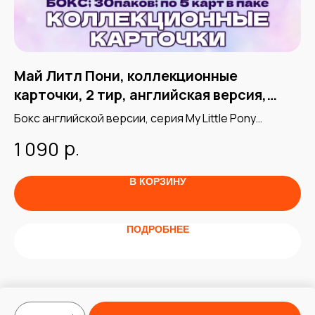
Май Литл Пони, коллекционные
М
карточки, 2 тир, английская версия,
о
Kayou
Бокс английской версии, серия My Little Pony
1 
Friendship Eternal Cards - 2. Оригинальная продукция
р.
1 090
8
от Kayou, 30 паков по 5 карточек.
В КОРЗИНУ
ПОДРОБНЕЕ