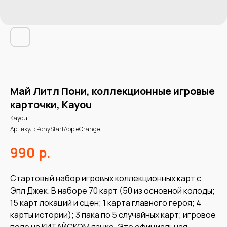
Май Литл Пони, коллекционные игровые
карточки, Kayou
Kayou
Артикул:
PonyStartAppleOrange
р.
990
Стартовый набор игровых коллекционных карт с
Эпл Джек. В наборе 70 карт (50 из основной колоды;
15 карт локаций и сцен; 1 карта главного героя; 4
карты истории); 3 пака по 5 случайных карт; игровое
поле на КИТАЙСКОМ языке. Это официальная