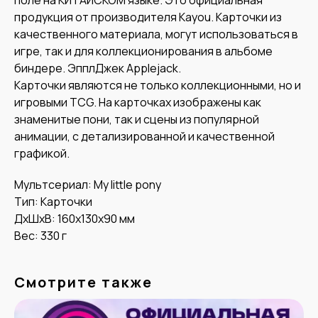
продукция от производителя Kayou. Карточки из
качественного материала, могут использоваться в
игре, так и для коллекционирования в альбоме
биндере. ЭпплДжек Applejack.
Карточки являются не только коллекционными, но и
игровыми TCG. На карточках изображены как
знаменитые пони, так и сцены из популярной
анимации, с детализированной и качественной
графикой.
Мультсериал: My little pony
Тип: Карточки
ДxШxВ: 160x130x90 мм
Вес: 330 г
Смотрите также