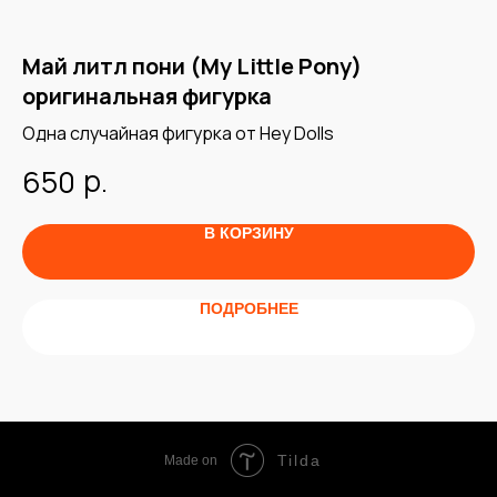
ые
Май литл пони (My Little Pony)
М
оригинальная фигурка
к
Одна случайная фигурка от Hey Dolls
Ст
Эп
р.
650
9
В КОРЗИНУ
ПОДРОБНЕЕ
Tilda
Made on