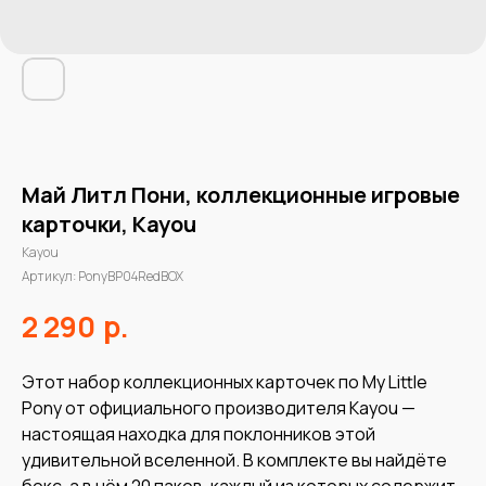
Май Литл Пони, коллекционные игровые
карточки, Kayou
Kayou
Артикул:
PonyBP04RedBOX
р.
2 290
Этот набор коллекционных карточек по My Little
Pony от официального производителя Kayou —
настоящая находка для поклонников этой
удивительной вселенной. В комплекте вы найдёте
бокс, а в нём 20 паков, каждый из которых содержит