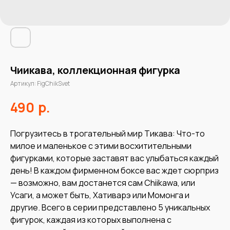
Чиикава, коллекционная фигурка
Артикул:
FigChikSvet
р.
490
Погрузитесь в трогательный мир Тикава: Что-то
милое и маленькое с этими восхитительными
фигурками, которые заставят вас улыбаться каждый
день! В каждом фирменном боксе вас ждет сюрприз
— возможно, вам достанется сам Chiikawa, или
Усаги, а может быть, Хативарэ или Момонга и
другие. Всего в серии представлено 5 уникальных
фигурок, каждая из которых выполнена с