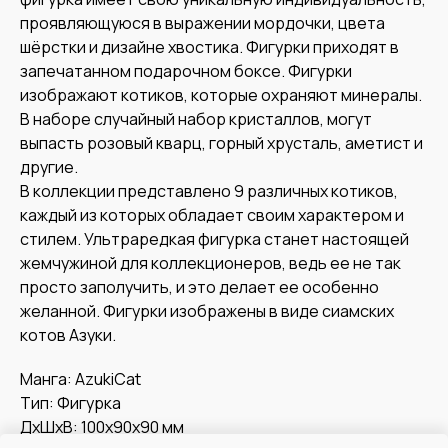
проявляющуюся в выражении мордочки, цвета
шёрстки и дизайне хвостика. Фигурки приходят в
запечатанном подарочном боксе. Фигурки
изображают котиков, которые охраняют минералы.
В наборе случайный набор кристаллов, могут
выпасть розовый кварц, горный хрусталь, аметист и
другие.
В коллекции представлено 9 различных котиков,
каждый из которых обладает своим характером и
стилем. Ультраредкая фигурка станет настоящей
жемчужиной для коллекционеров, ведь ее не так
просто заполучить, и это делает ее особенно
желанной. Фигурки изображены в виде сиамских
котов Азуки.
Манга: AzukiCat
Тип: Фигурка
ДxШxВ: 100x90x90 мм