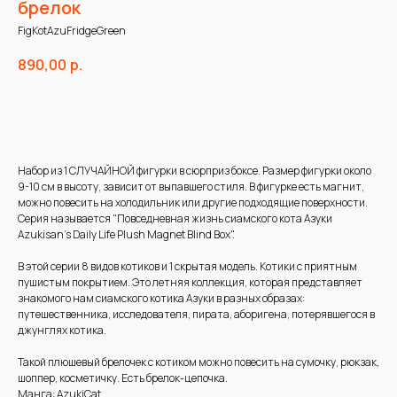
брелок
FigKotAzuFridgeGreen
890,00
р.
В корзину
Набор из 1 СЛУЧАЙНОЙ фигурки в сюрприз боксе. Размер фигурки около
9-10 см в высоту, зависит от выпавшего стиля. В фигурке есть магнит,
можно повесить на холодильник или другие подходящие поверхности.
Серия называется "Повседневная жизнь сиамского кота Азуки
Azukisan's Daily Life Plush Magnet Blind Box".
В этой серии 8 видов котиков и 1 скрытая модель. Котики с приятным
пушистым покрытием. Это летняя коллекция, которая представляет
знакомого нам сиамского котика Азуки в разных образах:
путешественника, исследователя, пирата, аборигена, потерявшегося в
джунглях котика.
Такой плюшевый брелочек с котиком можно повесить на сумочку, рюкзак,
шоппер, косметичку. Есть брелок-цепочка.
Манга: AzukiCat