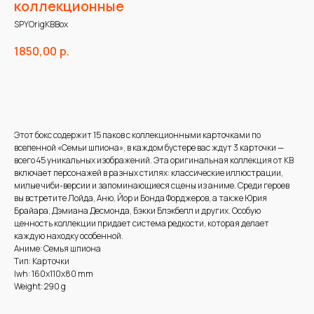
коллекционные
SPYOrigKBBox
1850,00
р.
В корзину
Этот бокс содержит 15 паков с коллекционными карточками по
вселенной «Семьи шпиона», в каждом бустере вас ждут 3 карточки —
всего 45 уникальных изображений. Эта оригинальная коллекция от KB
включает персонажей в разных стилях: классические иллюстрации,
милые чиби-версии и запоминающиеся сцены из аниме. Среди героев
вы встретите Лойда, Аню, Йор и Бонда Форджеров, а также Юрия
Брайара, Дэмиана Десмонда, Бэкки Блэкбелл и других. Особую
ценность коллекции придает система редкости, которая делает
каждую находку особенной.
Аниме: Семья шпиона
Тип: Карточки
lwh: 160x110x80 mm
Weight: 290 g