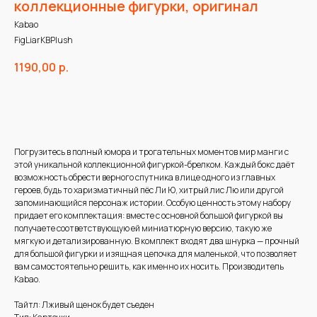
коллекционные фигурки, оригинал
Kabao
FigLiarKBPlush
1190,00
р.
В корзину
Погрузитесь в полный юмора и трогательных моментов мир манги с
этой уникальной коллекционной фигуркой-брелком. Каждый бокс даёт
возможность обрести верного спутника в лице одного из главных
героев, будь то харизматичный пёс Ли Ю, хитрый лис Лю или другой
запоминающийся персонаж истории. Особую ценность этому набору
придает его комплектация: вместе с основной большой фигуркой вы
получаете соответствующую ей миниатюрную версию, такую же
мягкую и детализированную. В комплект входят два шнурка — прочный
для большой фигурки и изящная цепочка для маленькой, что позволяет
вам самостоятельно решить, как именно их носить. Производитель
Kabao.
Тайтл: Лживый щенок будет съеден