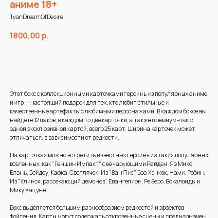
аниме 18+
TyanDreamOfDesire
1800,00
р.
В корзину
Этот бокс с коллекционными карточками героинь из популярных аниме
и игр — настоящий подарок для тех, кто любит стильные и
качественные артефакты с любимыми персонажами. В каждом боксе вы
найдёте 12 паков, в каждом по две карточки, а также премиум-пак с
одной эксклюзивной картой, всего 25 карт. Ширина карточек может
отличаться, в зависимости от редкости.
На карточках можно встретить известных героинь из таких популярных
вселенных, как "Геншин Импакт" с её чарующими Райден, Яэ Мико,
Елань, Бейдоу, Кафка, Светлячок. Из "Ван Пис" Боа Хэнкок, Нами, Робин.
Из "Клинок, рассекающий демонов", Евангелион, Ре Зеро, Вокалоиды и
Мику Хацуне.
Бокс выделяется большим разнообразием редкостей и эффектов
фойления. Карты могут содержать откровенные сцены и предназначен