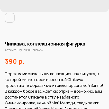
Чиикава, коллекционная фигурка
Артикул:
FigChikKruzkaNew
р.
390
Перед вами уникальная коллекционная фигурка, в
которой милые герои вселенной Chiikawa
предстают в образах культовых персонажей Sanrio!
В каждом боксе вас ждет сюрприз — возможно, вам
достанется Chiikawa в стиле забавного
Синнамонролла, нежной Май Мелоди, сладкоежки
Пурина или самой Хелло Китти! А может, вам