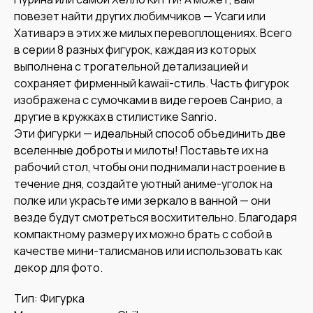
повезет найти других любимчиков — Усаги или
Хативарэ в этих же милых перевоплощениях. Всего
в серии 8 разных фигурок, каждая из которых
выполнена с трогательной детализацией и
сохраняет фирменный kawaii-стиль. Часть фигурок
изображена с сумочками в виде героев Санрио, а
другие в кружках в стилистике Sanrio.
Эти фигурки — идеальный способ объединить две
вселенные доброты и милоты! Поставьте их на
рабочий стол, чтобы они поднимали настроение в
течение дня, создайте уютный аниме-уголок на
полке или украсьте ими зеркало в ванной — они
везде будут смотреться восхитительно. Благодаря
компактному размеру их можно брать с собой в
качестве мини-талисманов или использовать как
декор для фото.
Тип: Фигурка