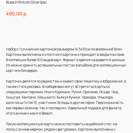
BLeachShikishiSilver1pac
490,00
р.
В корзину
Набор с 1 случайной карточкой размером 14,5х10см по вселенной Блич.
Карточки выполнены из плотного картона и приходят в закрытом паке.
В коллекции более 100 видов карт. Формат изделия называется шикиши.
Их можно хранить в специальных листах в альбоме для коллекционных
карт или биндерах.
Карточки делятся по редкостям и имеют свою тематику изображения, а
также стиль рисовки. В наборе вам могут встретиться арты со
следующими героями: Ичиго Курочаки, Рукия, Орихиме, Исида, Чад,
Хицугая, Кенпачи, Мацумото, Бьякуя Кучики, Урахара, Улькиора,
капитаны Готэя 13, участники Эспады и другие герои. Персонажи есть
как первых сезонов, так и последних. Идеальный подарок для фаната
этого аниме и манги Bleach.
Такую коллекционную карту можно поставить на рабочий стол, на
полку с аниме мерчом, рядом с фигурками. Карточки выполнены с