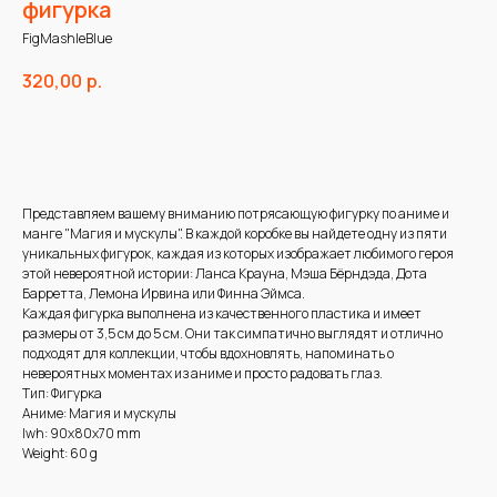
фигурка
FigMashleBlue
320,00
р.
В корзину
Представляем вашему вниманию потрясающую фигурку по аниме и
манге "Магия и мускулы". В каждой коробке вы найдете одну из пяти
уникальных фигурок, каждая из которых изображает любимого героя
этой невероятной истории: Ланса Крауна, Мэша Бёрндэда, Дота
Барретта, Лемона Ирвина или Финна Эймса.
Каждая фигурка выполнена из качественного пластика и имеет
размеры от 3,5 см до 5 см. Они так симпатично выглядят и отлично
подходят для коллекции, чтобы вдохновлять, напоминать о
невероятных моментах из аниме и просто радовать глаз.
Тип: Фигурка
Аниме: Магия и мускулы
lwh: 90x80x70 mm
Weight: 60 g