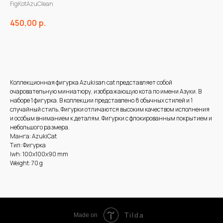
FigKotAzuClean
450,00
р.
В корзину
Коллекционная фигурка Azukisan cat представляет собой
очаровательную миниатюру, изображающую кота по имени Азуки. В
наборе 1 фигурка. В коллекции представлено 8 обычных стилей и 1
случайный стиль. Фигурки отличаются высоким качеством исполнения
и особым вниманием к деталям. Фигурки с флокированным покрытием и
небольшого размера.
Манга: AzukiCat
Тип: Фигурка
lwh: 100x100x90 mm
Weight: 70 g
Tilda
Made on