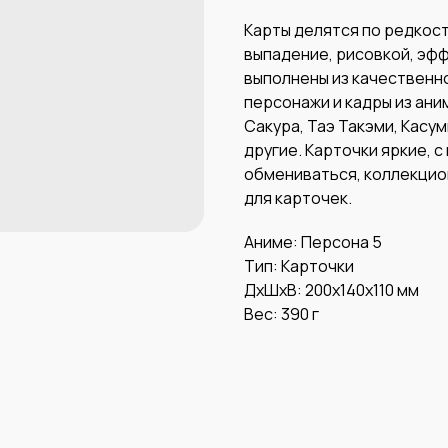
Карты делятся по редкост
выпадение, рисовкой, эфф
выполнены из качественно
персонажи и кадры из ани
Сакура, Таэ Такэми, Касум
другие. Карточки яркие, 
обмениваться, коллекцио
для карточек.
Аниме: Персона 5
Тип: Карточки
ДxШxВ: 200x140x110 мм
Вес: 390 г