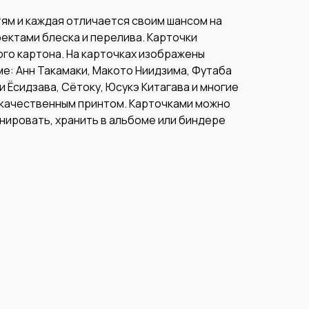
ям и каждая отличается своим шансом на
ектами блеска и перелива. Карточки
го картона. На карточках изображены
ме: Анн Такамаки, Макото Ниидзима, Футаба
и Ёсидзава, Сётоку, Юсукэ Китагава и многие
с качественным принтом. Карточками можно
нировать, хранить в альбоме или биндере