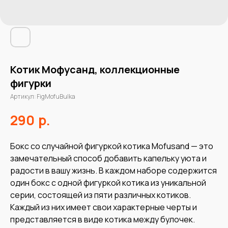
Котик Мофусанд, коллекционные
фигурки
Артикул:
FigMofuBulka
р.
290
Бокс со случайной фигуркой котика Mofusand — это
замечательный способ добавить капельку уюта и
радости в вашу жизнь. В каждом наборе содержится
один бокс с одной фигуркой котика из уникальной
серии, состоящей из пяти различных котиков.
Каждый из них имеет свои характерные черты и
представляется в виде котика между булочек.