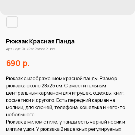
Рюкзак Красная Панда
Артикул:
RukRedPandaPlush
р.
690
Рюкзак с изображением красной панды. Размер
рюкзака около 28х25 см. С вместительным
центральным карманом для игрушек, одежды, книг,
косметики и другого. Есть передний карман на
молнии, для ключей, телефона, кошелька и чего-то
небольшого.
Рюкзак в милом стиле, у панды есть черный носик и
мягкие ушки. У рюкзака 2 надежных регулируемых