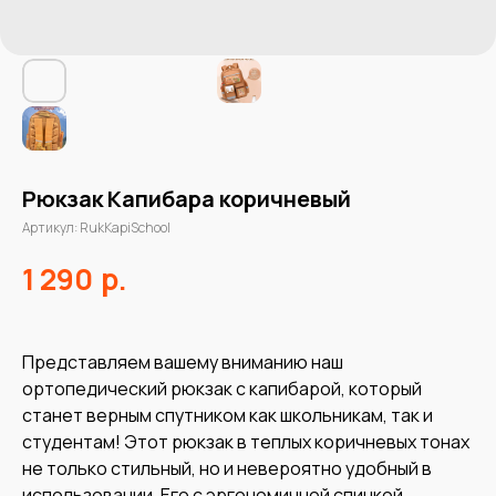
Рюкзак Капибара коричневый
Артикул:
RukKapiSchool
р.
1 290
Представляем вашему вниманию наш
ортопедический рюкзак с капибарой, который
станет верным спутником как школьникам, так и
студентам! Этот рюкзак в теплых коричневых тонах
не только стильный, но и невероятно удобный в
использовании. Его с эргономичной спинкой